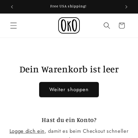
Direkt
zum
Free USA shipping!
Koste
Inhalt
Warenkorb
Dein Warenkorb ist leer
Weiter shoppen
Hast du ein Konto?
Logge dich ein
, damit es beim Checkout schneller